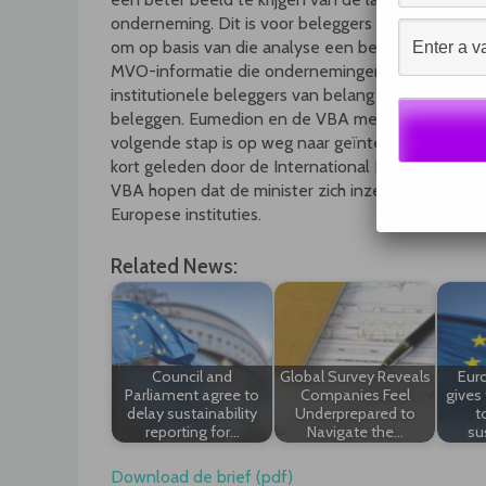
onderneming. Dit is voor beleggers cruciale inf
om op basis van die analyse een beleggingsbesliss
MVO-informatie die ondernemingen op grond van h
institutionele beleggers van belang is om invulli
beleggen. Eumedion en de VBA merken tegelijkertij
volgende stap is op weg naar geïntegreerde vers
kort geleden door de International Integrated Rep
VBA hopen dat de minister zich inzet voor een sp
Europese instituties.
Related News:
Council and
Global Survey Reveals
Eur
Parliament agree to
Companies Feel
gives 
delay sustainability
Underprepared to
t
reporting for…
Navigate the…
su
Download de brief (pdf)