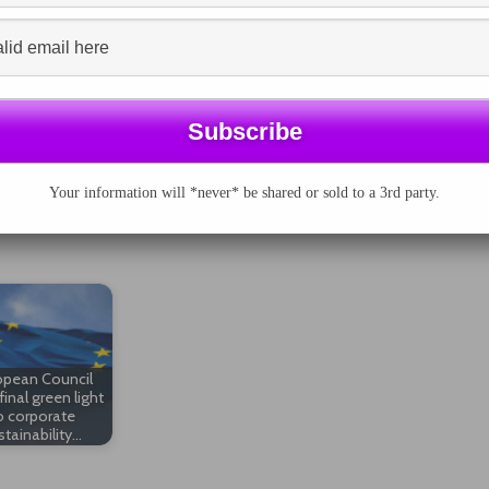
ormatie om een onderneming goed te kunnen analyseren en
ing te nemen. De organisaties wijzen er verder op dat de
et richtlijnvoorstel moeten publiceren voor
ng te geven aan hun eigen beleid inzake verantwoord
d op dat het richtlijnvoorstel niet meer dan een
laggeving, waarvoor het internationale conceptraamwerk
orting Council (IIRC) is gepubliceerd. Eumedion en de
oedige overeenstemming over de richtlijntekst door de
Your information will *never* be shared or sold to a 3rd party.
opean Council
final green light
o corporate
stainability…