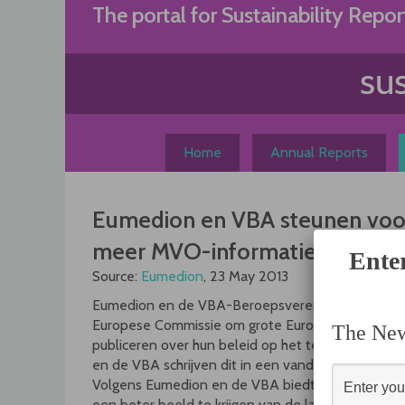
Skip
The portal for Sustainability Repor
to
content
Home
Annual Reports
Eumedion en VBA steunen voo
meer MVO-informatie in jaarve
Ente
Source:
Eumedion
, 23 May 2013
Eumedion en de VBA-Beroepsvereniging voor Bel
Europese Commissie om grote Europese beursgen
The News
publiceren over hun beleid op het terrein van m
en de VBA schrijven dit in een vandaag verzonden b
Volgens Eumedion en de VBA biedt het richtlijnvo
een beter beeld te krijgen van de lange termijnstra