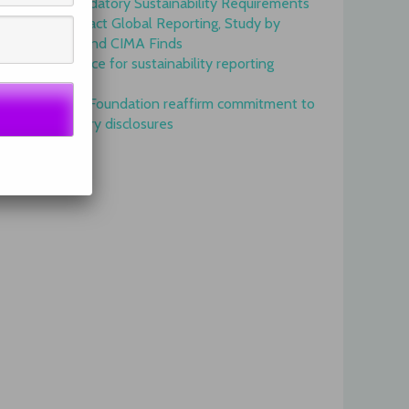
Onset of Mandatory Sustainability Requirements
Begins to Impact Global Reporting, Study by
IFAC, AICPA and CIMA Finds
GRI is top choice for sustainability reporting
worldwide
GRI and IFRS Foundation reaffirm commitment to
complementary disclosures