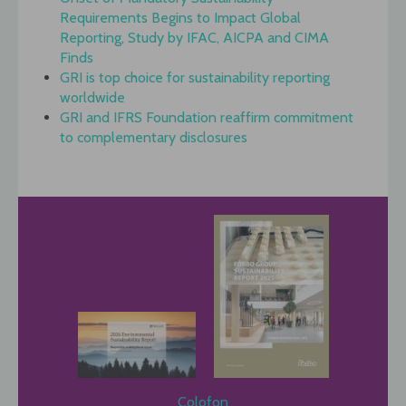
Requirements Begins to Impact Global
Reporting, Study by IFAC, AICPA and CIMA
Finds
GRI is top choice for sustainability reporting
worldwide
GRI and IFRS Foundation reaffirm commitment
to complementary disclosures
Colofon