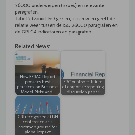
26000 onderwerpen (issues) en relevante
paragrafen.
Tabel 2 (vanuit ISO gezien) is nieuw en geeft de
relatie weer tussen de ISO 26000 paragrafen en
de GRI G4 indicatoren en paragrafen.
Related News:
New EFRAG Report
provides best
FRC publishes future
practices on Business
of corporate reporting
Model, Risks and…
discussion paper
GRI recognized at UN
conference as a
common ground for
global impact