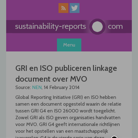
Skip
to
content
Menu
GRI en ISO publiceren linkage
document over MVO
Source:
NEN
, 14 February 2014
Global Reporting Initiative (GRI) en ISO hebben
samen een document opgesteld waarin de relatie
tussen GRI G4 en ISO 26000 wordt toegelicht.
Zowel GRI als ISO geven organisaties handvatten
voor MVO. GRI G4 geeft internationale richtlijnen
voor het opstellen van een maatschappelijk
jaarverslag  G4 is de vierde serie van deze